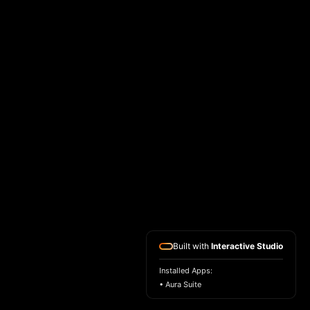
CONTACT
Email
EXPERTISES
Site vitrine
Boutique en ligne
SEO
Formation Wix
Glossaire Wix studio
Built with
Interactive Studio
SOCIALS
Linkedin
Malt
Installed Apps:
• Aura Suite
YouTube