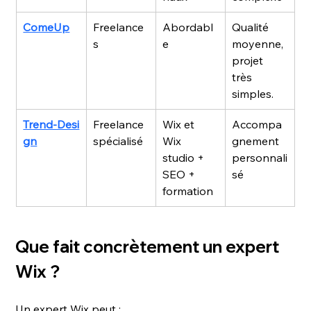
ComeUp
Freelance
Abordabl
Qualité 
s
e
moyenne, 
projet 
très 
simples.
Trend‑Desi
Freelance 
Wix et 
Accompa
gn
spécialisé
Wix 
gnement 
studio + 
personnali
SEO + 
sé
formation
Que fait concrètement un expert 
Wix ?
Un expert Wix peut :