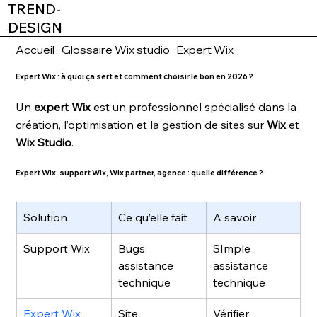
TREND-
DESIGN
Accueil
Glossaire Wix studio
Expert Wix
Expert Wix : à quoi ça sert et comment choisir le bon en 2026 ?
Un
expert Wix
est un professionnel spécialisé dans la
création, l’optimisation et la gestion de sites sur
Wix
et
Wix Studio
.
Expert Wix, support Wix, Wix partner, agence : quelle différence ?
Solution
Ce qu’elle fait
A savoir
Support Wix
Bugs, 
SImple 
assistance 
assistance 
technique
technique
Expert Wix 
Site 
Vérifier 