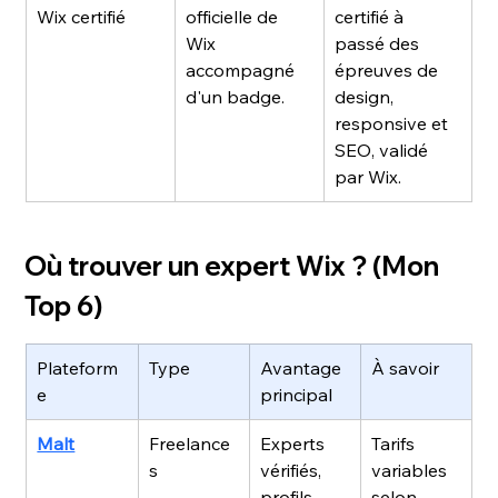
Wix certifié
officielle de 
certifié à 
Wix 
passé des 
accompagné 
épreuves de 
d'un badge.
design, 
responsive et 
SEO, validé 
par Wix.
Où trouver un expert Wix ? (Mon 
Top 6)
Plateform
Type
Avantage 
À savoir
e
principal
Malt
Freelance
Experts 
Tarifs 
s
vérifiés, 
variables 
profils 
selon 