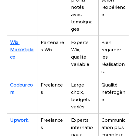
notés 
l’expérienc
avec 
e
témoigna
ges
Wix 
Partenaire
Experts 
Bien 
Marketpla
s Wix
Wix, 
regarder 
ce
qualité 
les 
variable
réalisation
s.
Codeur.co
Freelance
Large 
Qualité 
m
s
choix, 
hétérogèn
budgets 
e
variés
Upwork
Freelance
Experts 
Communic
s
internatio
ation plus 
naux
complexe