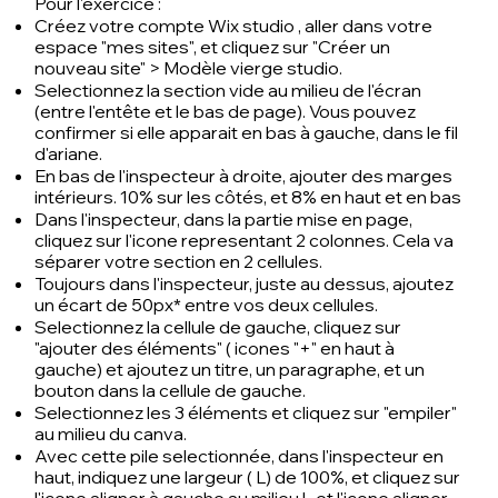
Pour l'exercice :
Créez votre
compte Wix studio
, aller dans votre
espace "mes sites", et cliquez sur "Créer un
nouveau site" > Modèle vierge studio.
Selectionnez la section vide au milieu de l'écran
(entre l'
entête
et le
bas de page
). Vous pouvez
confirmer si elle apparait en bas à gauche, dans le fil
d'ariane.
En bas de l'inspecteur à droite, ajouter des marges
intérieurs. 10% sur les côtés, et 8% en haut et en bas
Dans l'inspecteur, dans la partie mise en page,
cliquez sur l'icone representant 2 colonnes. Cela va
séparer votre section en 2 cellules.
Toujours dans l'inspecteur, juste au dessus, ajoutez
un écart de 50px* entre vos deux cellules.
Selectionnez la cellule de gauche, cliquez sur
"ajouter des éléments" ( icones "+" en haut à
gauche) et ajoutez un titre, un paragraphe, et un
bouton dans la cellule de gauche.
Selectionnez les 3 éléments et cliquez sur "empiler"
au milieu du canva.
Avec cette pile selectionnée, dans l'inspecteur en
haut, indiquez une largeur ( L) de 100%, et cliquez sur
l'icone aligner à gauche au milieu |- et l'icone aligner