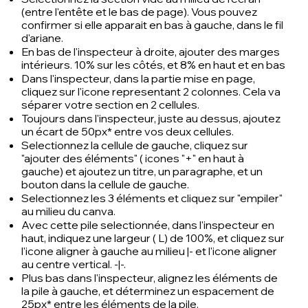
(entre l'
entête
et le
bas de page
). Vous pouvez
confirmer si elle apparait en bas à gauche, dans le fil
d'ariane.
En bas de l'inspecteur à droite, ajouter des marges
intérieurs. 10% sur les côtés, et 8% en haut et en bas
Dans l'inspecteur, dans la partie mise en page,
cliquez sur l'icone representant 2 colonnes. Cela va
séparer votre section en 2 cellules.
Toujours dans l'inspecteur, juste au dessus, ajoutez
un écart de 50px* entre vos deux cellules.
Selectionnez la cellule de gauche, cliquez sur
"ajouter des éléments" ( icones "+" en haut à
gauche) et ajoutez un titre, un paragraphe, et un
bouton dans la cellule de gauche.
Selectionnez les 3 éléments et cliquez sur "empiler"
au milieu du canva.
Avec cette pile selectionnée, dans l'inspecteur en
haut, indiquez une largeur ( L) de 100%, et cliquez sur
l'icone aligner à gauche au milieu |- et l'icone aligner
au centre vertical. -|-.
Plus bas dans l'inspecteur, alignez les éléments de
la pile à gauche, et déterminez un espacement de
25px* entre les éléments de la pile.