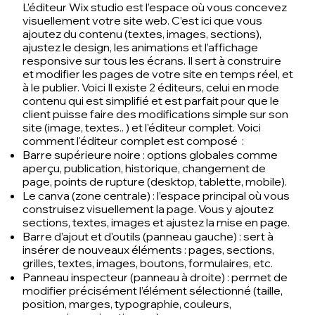
L’éditeur Wix studio est l’espace où vous concevez
visuellement votre site web. C’est ici que vous
ajoutez du contenu (textes, images, sections),
ajustez le design, les animations et l’affichage
responsive sur tous les écrans. Il sert à construire
et modifier les pages de votre site en temps réel, et
à le publier. Voici Il existe 2 éditeurs, celui en mode
contenu qui est simplifié et est parfait pour que le
client puisse faire des modifications simple sur son
site (image, textes.. ) et l'éditeur complet. Voici
comment l'éditeur complet est composé :
Barre supérieure noire : options globales comme
aperçu, publication, historique, changement de
page, points de rupture (desktop, tablette, mobile).
Le canva (zone centrale) : l’espace principal où vous
construisez visuellement la page. Vous y ajoutez
sections, textes, images et ajustez la mise en page.
Barre d’ajout et d'outils (panneau gauche) : sert à
insérer de nouveaux éléments :
pages
, sections,
grilles,
textes
,
images
,
boutons
,
formulaires
, etc.
Panneau inspecteur (panneau à droite) : permet de
modifier précisément l’élément sélectionné (taille,
position, marges, typographie, couleurs,