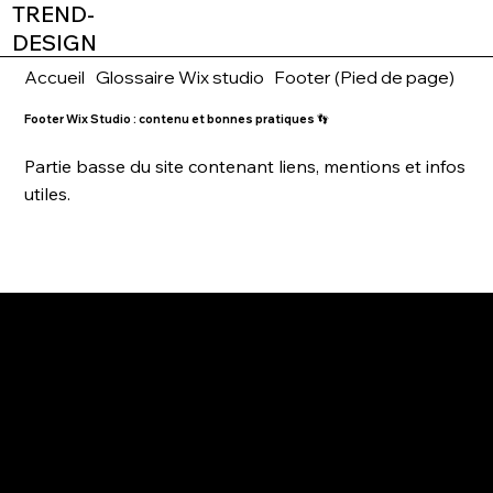
TREND-
DESIGN
Accueil
Glossaire Wix studio
Footer (Pied de page)
Footer Wix Studio : contenu et bonnes pratiques 👣
Partie basse du site contenant liens, mentions et infos
utiles.
2026
AGENCE WEBDESIGN
WIX PARTNER & WIX STUDIO CERTIFIED
TREND-DESIGN