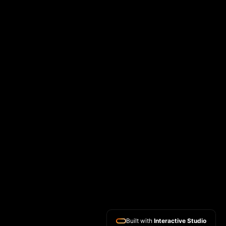
CONTACT
Email
EXPERTISES
Site vitrine
Boutique en ligne
SEO
Formation Wix
Glossaire Wix studio
Built with
Interactive Studio
SOCIALS