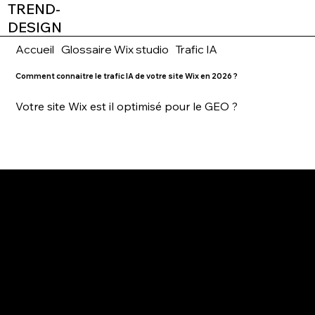
TREND-
DESIGN
Accueil
Glossaire Wix studio
Trafic IA
Comment connaitre le trafic IA de votre site Wix en 2026 ?
Votre site Wix est il optimisé pour le GEO ?
2026
AGENCE WEBDESIGN
WIX PARTNER & WIX STUDIO CERTIFIED
TREND-DESIGN