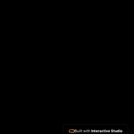
CONTACT
Email
EXPERTISES
Site vitrine
Boutique en ligne
SEO
Formation Wix
Glossaire Wix studio
Built with
Interactive Studio
SOCIALS