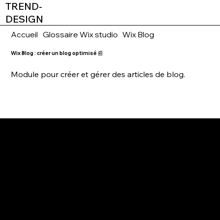
TREND-
DESIGN
Accueil
Glossaire Wix studio
Wix Blog
Wix Blog : créer un blog optimisé 📰
Module pour créer et gérer des articles de blog.
2026
AGENCE WEBDESIGN
WIX PARTNER & WIX STUDIO CERTIFIED
TREND-DESIGN