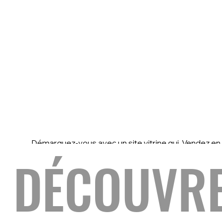
Démarquez-vous avec un site vitrine qui
Vendez en 
transforme vos visiteurs en prospects
studio erg
DÉCOUVRE
qualifiés.
bien référ
même.