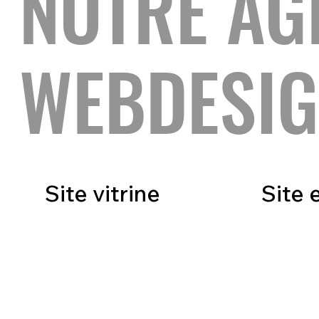
NOTRE AG
WEBDESI
Site vitrine
Site