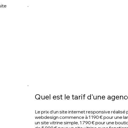
site
Quel est le tarif d'une age
Le prix d’un site internet responsive réalis
webdesign commence à 1 190 € pour une lan
é
un site vitrine simple, 1 790 € pour une bouti
de 5 000 € pour un
site vitrine
avec fonction