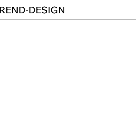
REND-DESIGN
AGENCE
WEBDESIGN
MODERNE
ET
RESPONSIV