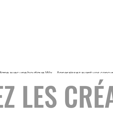
ligne avec une boutique Wix
Apparaissez avant vos concur
onomique claire, navigable et
Google et boostez la visibilité 
Z LES CRÉ
encée, simple à gérer vous-
ventes de votre site internet.