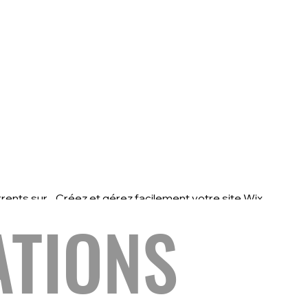
rents sur
Créez et gérez facilement votre site Wix
et les
et Wix studio ainsi que son
ATIONS
référencement en autonomie.