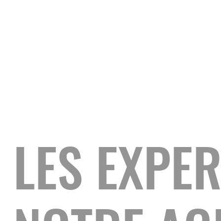
E
Notre agence webdesign crée votre site en
3 semaines et vous forme pour être
autonome. Prenez une longueur d’avance
sur vos concurrents avec un site web
moderne, responsive, optimisé SEO et
conçu pour convertir..
LES EXPER