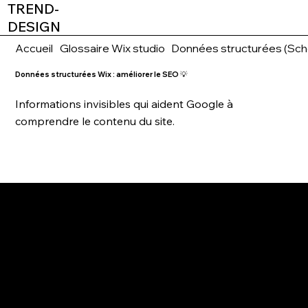
TREND-
DESIGN
Accueil
Glossaire Wix studio
Données structurées (Sc
Données structurées Wix : améliorer le SEO 💡
Informations invisibles qui aident Google à
comprendre le contenu du site.
2026
AGENCE WEBDESIGN
WIX PARTNER & WIX STUDIO CERTIFIED
TREND-DESIGN