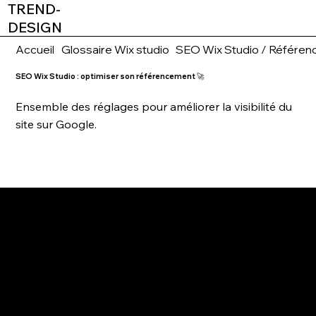
TREND-
DESIGN
Accueil
Glossaire Wix studio
SEO Wix Studio / Référe
SEO Wix Studio : optimiser son référencement 🚀
Ensemble des réglages pour améliorer la visibilité du
site sur Google.
2026
AGENCE WEBDESIGN
WIX PARTNER & WIX STUDIO CERTIFIED
TREND-DESIGN