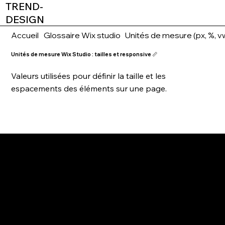
TREND-
DESIGN
Accueil
Glossaire Wix studio
Unités de mesure (px, %, vw
Unités de mesure Wix Studio : tailles et responsive 📏
Valeurs utilisées pour définir la taille et les
espacements des éléments sur une page.
2026
AGENCE WEBDESIGN
WIX PARTNER & WIX STUDIO CERTIFIED
TREND-DESIGN