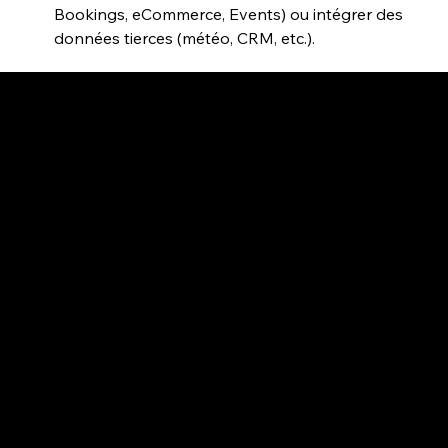
Bookings, eCommerce, Events) ou intégrer des 
données tierces (météo, CRM, etc.).
2026
AGENCE WEBDESIGN
WIX PARTNER & WIX STUDIO CERTIFIED
TREND-DESIGN