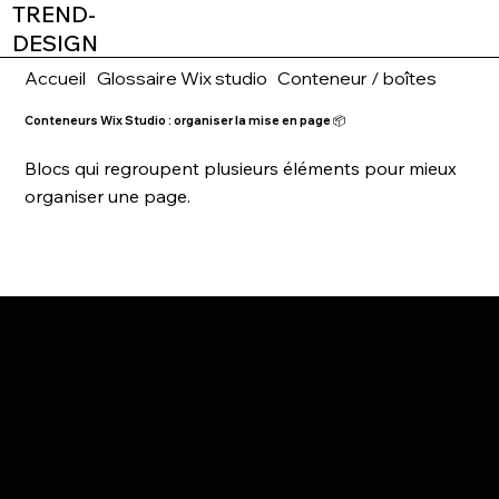
TREND-
DESIGN
Accueil
Glossaire Wix studio
Conteneur / boîtes
Conteneurs Wix Studio : organiser la mise en page 📦
Blocs qui regroupent plusieurs éléments pour mieux
organiser une page.
2026
AGENCE WEBDESIGN
WIX PARTNER & WIX STUDIO CERTIFIED
TREND-DESIGN